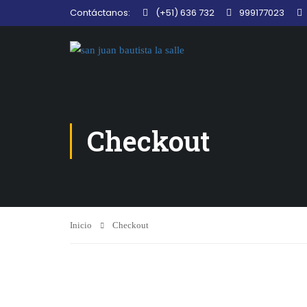
Contáctanos:
(+51) 636 732
999177023
Checkout
Inicio
Checkout