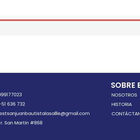
SOBRE E
999177023
NOSOTROS
+51 636 732
HISTORIA
iestsanjuanbautistalasallle@gmail.com
CONTÁCTA
Jr. San Martin #868