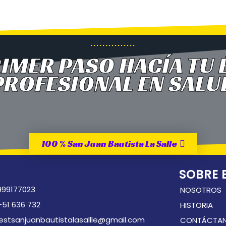
...............
RIMER PASO HACÍA TU 
PROFESIONAL EN SALU
100 % San Juan Bautista La Salle
SOBRE E
999177023
NOSOTROS
+51 636 732
HISTORIA
iestsanjuanbautistalasallle@gmail.com
CONTÁCTA