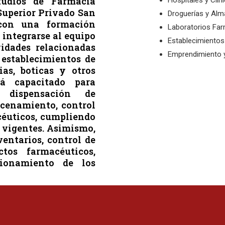
tudios de Farmacia
Hospitales y Clín
Superior Privado San
Droguerías y Al
con una formación
Laboratorios Fa
 integrarse al equipo
Establecimientos
vidades relacionadas
Emprendimiento y
 establecimientos de
ias, boticas y otros
stá capacitado para
dispensación de
cenamiento, control
céuticos, cumpliendo
s vigentes. Asimismo,
ventarios, control de
tos farmacéuticos,
ionamiento de los