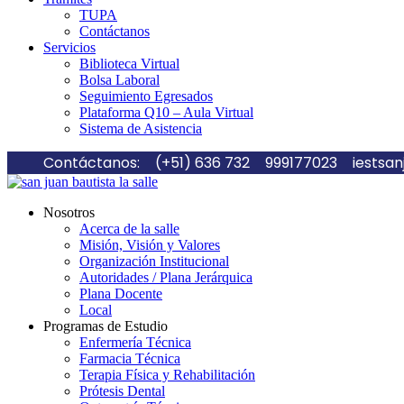
TUPA
Contáctanos
Servicios
Biblioteca Virtual
Bolsa Laboral
Seguimiento Egresados
Plataforma Q10 – Aula Virtual
Sistema de Asistencia
Contáctanos:
(+51) 636 732
999177023
iestsa
Nosotros
Acerca de la salle
Misión, Visión y Valores
Organización Institucional
Autoridades / Plana Jerárquica
Plana Docente
Local
Programas de Estudio
Enfermería Técnica
Farmacia Técnica
Terapia Física y Rehabilitación
Prótesis Dental