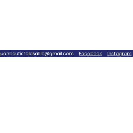
njuanbautistalasallle@gmail.com
Facebook
Instagram