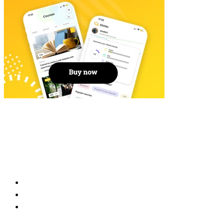
999177023
+51 636 732
iestsanjuanbautistalasallle@gmail.com