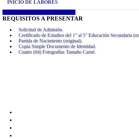
INICIO DE LABORES
RESULTADOS ADMISIÓN 2021-I
REQUISITOS A PRESENTAR
Solicitud de Admisión.
Certificado de Estudios del 1° al 5° Educación Secundaria (or
Partida de Nacimiento (original).
Copia Simple Documento de Identidad.
Cuatro (04) Fotografías Tamaño Carné.
999177023
+51 636 732
iestsanjuanbautistalasallle@gmail.com
Jr. San Martin #868