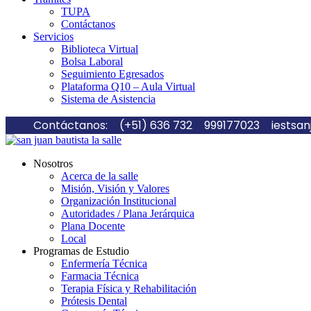
TUPA
Contáctanos
Servicios
Biblioteca Virtual
Bolsa Laboral
Seguimiento Egresados
Plataforma Q10 – Aula Virtual
Sistema de Asistencia
Contáctanos:
(+51) 636 732
999177023
iestsa
Nosotros
Acerca de la salle
Misión, Visión y Valores
Organización Institucional
Autoridades / Plana Jerárquica
Plana Docente
Local
Programas de Estudio
Enfermería Técnica
Farmacia Técnica
Terapia Física y Rehabilitación
Prótesis Dental