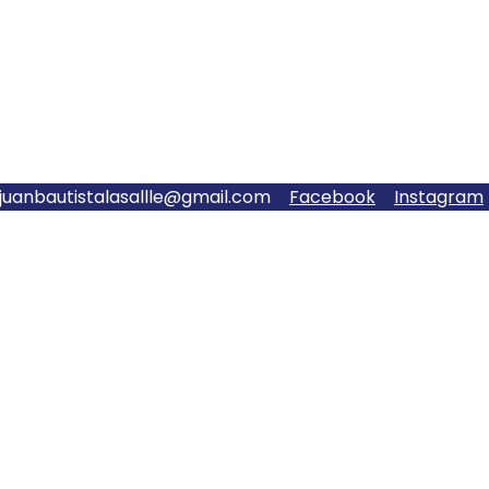
njuanbautistalasallle@gmail.com
Facebook
Instagram